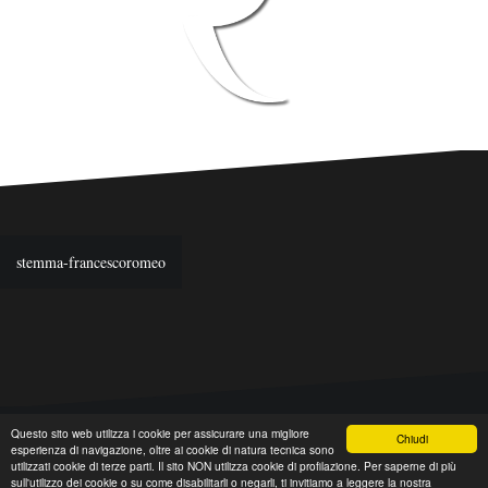
Navigazione
stemma-francescoromeo
articoli
Questo sito web utilizza i cookie per assicurare una migliore
Chiudi
Copyright©2011-2026 Francesco Romeo. Tutti i diritti riservati.
esperienza di navigazione, oltre ai cookie di natura tecnica sono
utilizzati cookie di terze parti. Il sito NON utilizza cookie di profilazione. Per saperne di più
Informativa sulla Privacy
sull'utilizzo dei cookie o su come disabilitarli o negarli, ti invitiamo a leggere la nostra