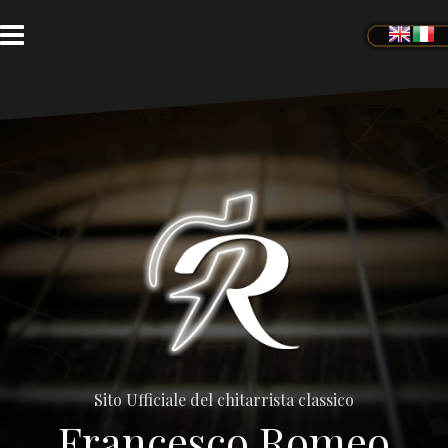
Passa
al
contenuto
Sito Ufficiale del chitarrista classico
Francesco Romeo