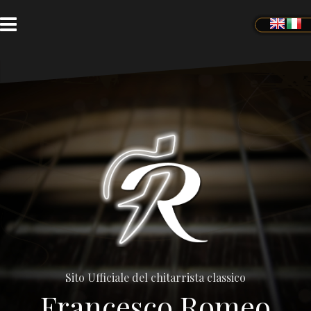
Passa
al
contenuto
Sito Ufficiale del chitarrista classico
Francesco Romeo